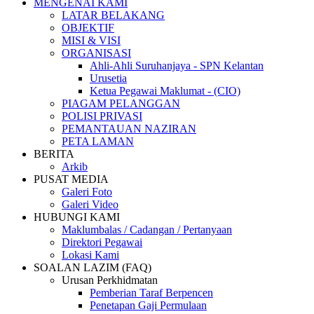
MENGENAI KAMI
LATAR BELAKANG
OBJEKTIF
MISI & VISI
ORGANISASI
Ahli-Ahli Suruhanjaya - SPN Kelantan
Urusetia
Ketua Pegawai Maklumat - (CIO)
PIAGAM PELANGGAN
POLISI PRIVASI
PEMANTAUAN NAZIRAN
PETA LAMAN
BERITA
Arkib
PUSAT MEDIA
Galeri Foto
Galeri Video
HUBUNGI KAMI
Maklumbalas / Cadangan / Pertanyaan
Direktori Pegawai
Lokasi Kami
SOALAN LAZIM (FAQ)
Urusan Perkhidmatan
Pemberian Taraf Berpencen
Penetapan Gaji Permulaan