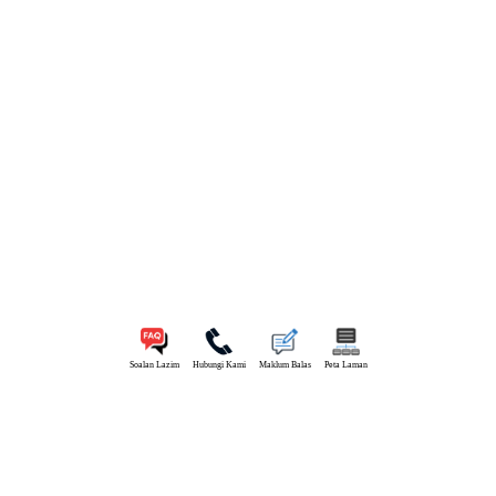
Soalan Lazim
Hubungi Kami
Maklum Balas
Peta Laman