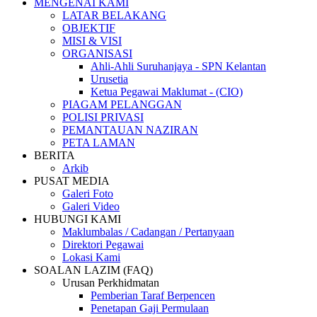
MENGENAI KAMI
LATAR BELAKANG
OBJEKTIF
MISI & VISI
ORGANISASI
Ahli-Ahli Suruhanjaya - SPN Kelantan
Urusetia
Ketua Pegawai Maklumat - (CIO)
PIAGAM PELANGGAN
POLISI PRIVASI
PEMANTAUAN NAZIRAN
PETA LAMAN
BERITA
Arkib
PUSAT MEDIA
Galeri Foto
Galeri Video
HUBUNGI KAMI
Maklumbalas / Cadangan / Pertanyaan
Direktori Pegawai
Lokasi Kami
SOALAN LAZIM (FAQ)
Urusan Perkhidmatan
Pemberian Taraf Berpencen
Penetapan Gaji Permulaan