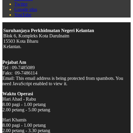
Twitter
Google plus
YouTube
Suruhanjaya Perkhidmatan Negeri Kelantan
Blok 6, Kompleks Kota Darulnaim
15503 Kota Bharu
Kelantan.
Pejabat Am
Tel : 09-7485089
Faks:
09-7486114
Email:
This email address is being protected from spambots. You
need JavaScript enabled to view it.
Waktu Operasi
Hari Ahad - Rabu
8.00 pagi - 1.00 petang
2.00 petang - 5.00 petang
Hari Khamis
8.00 pagi - 1.00 petang
2.00 petang - 3.30 petang