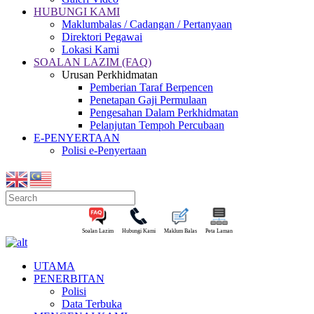
HUBUNGI KAMI
Maklumbalas / Cadangan / Pertanyaan
Direktori Pegawai
Lokasi Kami
SOALAN LAZIM (FAQ)
Urusan Perkhidmatan
Pemberian Taraf Berpencen
Penetapan Gaji Permulaan
Pengesahan Dalam Perkhidmatan
Pelanjutan Tempoh Percubaan
E-PENYERTAAN
Polisi e-Penyertaan
Soalan Lazim
Hubungi Kami
Maklum Balas
Peta Laman
UTAMA
PENERBITAN
Polisi
Data Terbuka