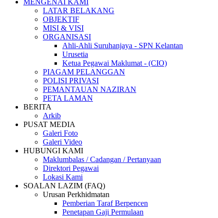
MENGENAI KAMI
LATAR BELAKANG
OBJEKTIF
MISI & VISI
ORGANISASI
Ahli-Ahli Suruhanjaya - SPN Kelantan
Urusetia
Ketua Pegawai Maklumat - (CIO)
PIAGAM PELANGGAN
POLISI PRIVASI
PEMANTAUAN NAZIRAN
PETA LAMAN
BERITA
Arkib
PUSAT MEDIA
Galeri Foto
Galeri Video
HUBUNGI KAMI
Maklumbalas / Cadangan / Pertanyaan
Direktori Pegawai
Lokasi Kami
SOALAN LAZIM (FAQ)
Urusan Perkhidmatan
Pemberian Taraf Berpencen
Penetapan Gaji Permulaan