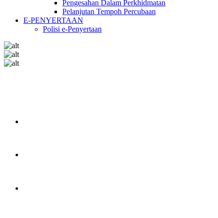
Pengesahan Dalam Perkhidmatan
Pelanjutan Tempoh Percubaan
E-PENYERTAAN
Polisi e-Penyertaan
Jemputan Temu Duga Melalui Emel
Laman Web SPN Kelantan Berwajah Baharu
Maklumat Berkaitan Iklan Jawatan Kosong