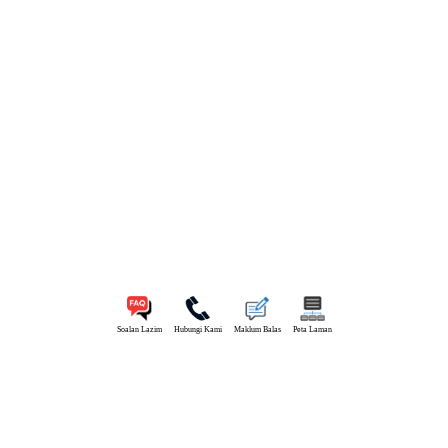
Soalan Lazim
Hubungi Kami
Maklum Balas
Peta Laman